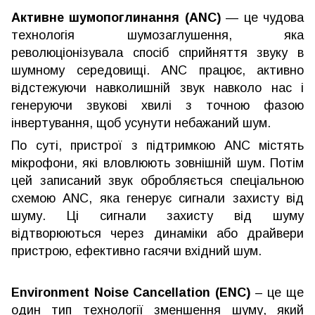
Активне шумопоглинання (ANC)
— це чудова
технологія шумозаглушення, яка
революціонізувала спосіб сприйняття звуку в
шумному середовищі. ANC працює, активно
відстежуючи навколишній звук навколо нас і
генеруючи звукові хвилі з точною фазою
інвертування, щоб усунути небажаний шум.
По суті, пристрої з підтримкою ANC містять
мікрофони, які вловлюють зовнішній шум. Потім
цей записаний звук обробляється спеціальною
схемою ANC, яка генерує сигнали захисту від
шуму. Ці сигнали захисту від шуму
відтворюються через динаміки або драйвери
пристрою, ефективно гасячи вхідний шум.
Environment Noise Cancellation (ENC)
– це ще
один тип технології зменшення шуму, який