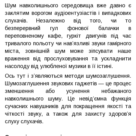
Шум навколишнього середовища вже давно є
заклятим ворогом аудіоентузіастів і випадкових
слухачів. Незалежно від того, чи то
безперервний гул фонової балачки в
переповненому кафе, гуркіт двигунів під час
тривалого польоту чи нав’язливі звуки гамірного
міста, зовнішній шум може зіпсувати наше
враження від прослуховування та ускладнити
насолоду від улюбленої музики в її істині.
Ось тут і з’являються методи шумозаглушення.
Шумозаглушення звукових гаджетів — це процес
зменшення або усунення небажаного
навколишнього шуму. Це невід’ємна функція
сучасних навушників для покращення якості та
чіткості звуку, а також для захисту здоров’я
слуху слухачів.