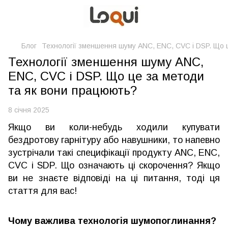
Блог
Технології зменшення шуму ANC, ENC, CVC і DSP. Що 
Технології зменшення шуму ANC,
ENC, CVC і DSP. Що це за методи
та як вони працюють?
8 січня 2025
Якщо ви коли-небудь ходили купувати
бездротову гарнітуру або навушники, то напевно
зустрічали такі специфікації продукту ANC, ENC,
CVC і SDP. Що означають ці скорочення? Якщо
ви не знаєте відповіді на ці питання, тоді ця
стаття для вас!
Чому важлива технологія шумопоглинання?